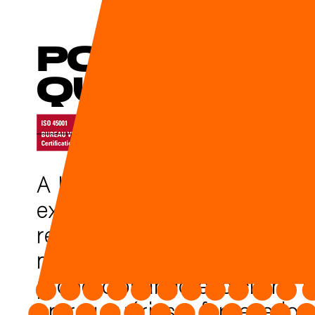
POLÍTICA DE
QUALIDADE
A ISO 9001 é uma metodolog
exige-se da instituição etap
realização, verificação e a
mundialmente que otimiza o
proporcionando efic cia na 
entre usuários e fornecedore